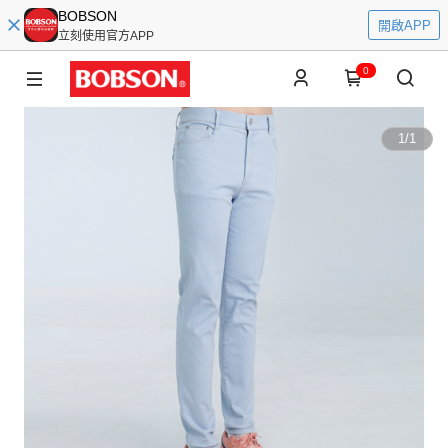
BOBSON
開啟APP
立刻使用官方APP
0
1
/
1