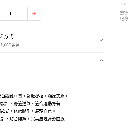
清除
紀錄
送方式
1,000免運
次付款
原蛋白纖維材質，緊緻提拉，顯瘦美腿。
阻力設計，舒適透氣，適合運動穿著。
直筒款式，修飾腿型，展現自信。
腰設計，貼合腰線，完美展現身形曲線。
家取貨
0，滿NT$1,000(含以上)免運費