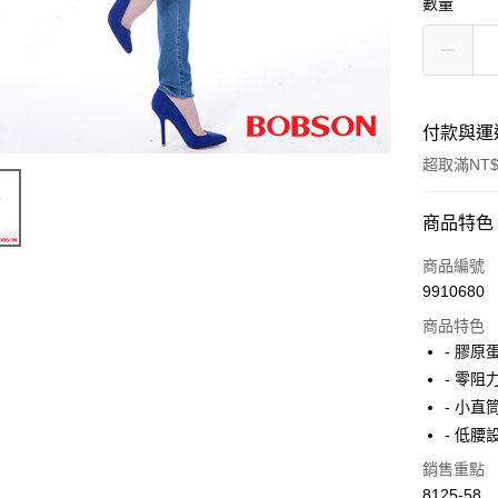
數量
付款與運
超取滿NT$
付款方式
商品特色
信用卡一
商品編號
9910680
Apple Pay
商品特色
ATM付款
- 膠
- 零
- 小
運送方式
- 低
付款後全
銷售重點
每筆NT$6
8125-58