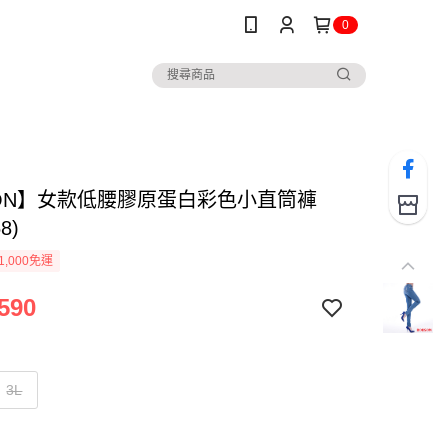
0
SON】女款低腰膠原蛋白彩色小直筒褲
58)
1,000免運
590
3L