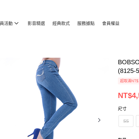
員活動
影音精選
經典款式
服務據點
會員權益
BOB
(8125-
超取滿NT$
NT$4,
尺寸
SS