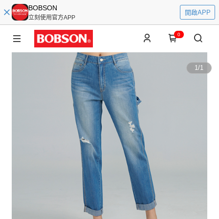
BOBSON
開啟APP
立刻使用官方APP
0
1
/
1