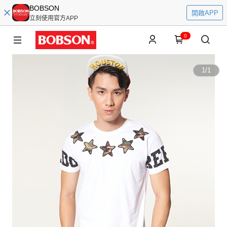
BOBSON
開啟APP
立刻使用官方APP
0
1
/
1