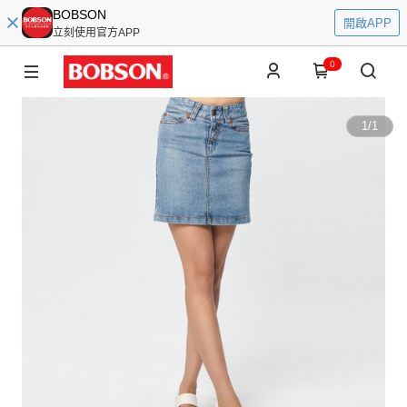
BOBSON
開啟APP
立刻使用官方APP
0
1
/
1