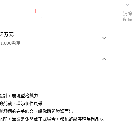
清除
紀錄
送方式
1,000免運
次付款
短褲設計，展現型格魅力
細緻的剪裁，增添個性風采
時尚與舒適的完美結合，讓你瞬間脫穎而出
隨意搭配，無論是休閒或正式場合，都能輕鬆展現時尚品味
家取貨
0，滿NT$1,000(含以上)免運費