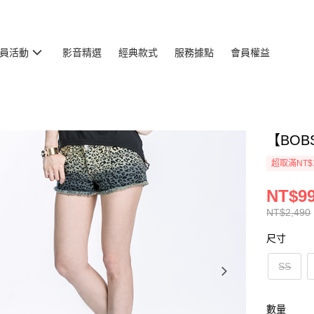
員活動
影音精選
經典款式
服務據點
會員權益
【BOB
超取滿NT$
NT$9
NT$2,490
尺寸
SS
數量