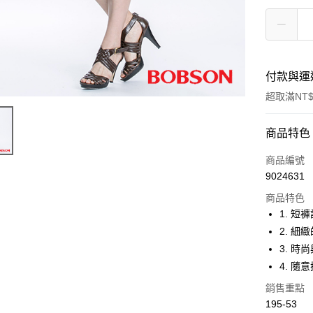
付款與運
超取滿NT$
付款方式
商品特色
信用卡一
商品編號
9024631
Apple Pay
商品特色
ATM付款
1. 
2. 
3. 
運送方式
4. 
付款後全
銷售重點
每筆NT$6
195-53