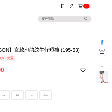
0
SON】女款印豹紋牛仔短褲 (195-53)
1,000免運
90
S
M
L
XL