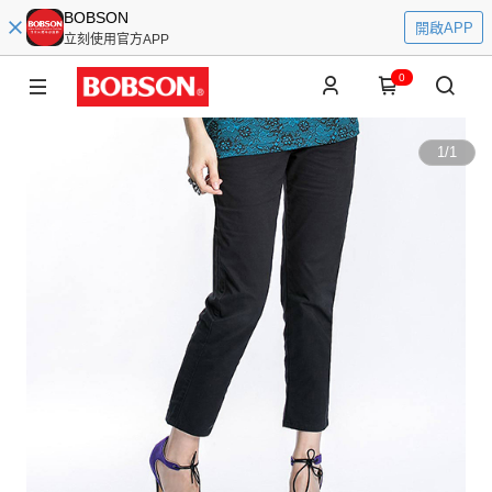
BOBSON
開啟APP
立刻使用官方APP
0
1
/
1