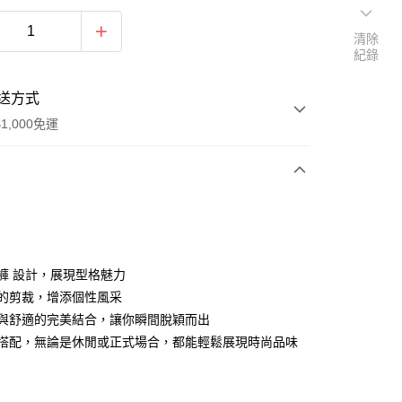
清除
紀錄
送方式
1,000免運
次付款
分褲 設計，展現型格魅力
細緻的剪裁，增添個性風采
時尚與舒適的完美結合，讓你瞬間脫穎而出
隨意搭配，無論是休閒或正式場合，都能輕鬆展現時尚品味
家取貨
0，滿NT$1,000(含以上)免運費