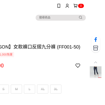
0
SON】女款褲口反摺九分褲 (FF001-50)
1,000免運
90
S
M
L
XL
3L