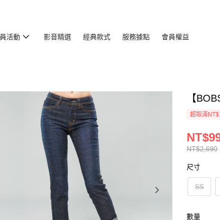
員活動
影音精選
經典款式
服務據點
會員權益
【BOB
超取滿NT$
NT$9
NT$2,690
尺寸
SS
數量