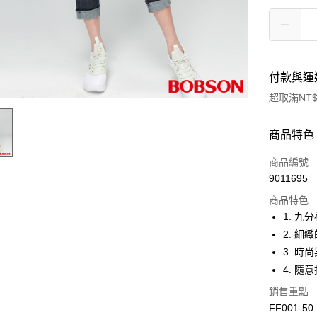
付款與運
超取滿NT$
付款方式
商品特色
信用卡一
商品編號
9011695
Apple Pay
商品特色
ATM付款
1. 九
2. 
3. 
運送方式
4. 
付款後全
銷售重點
每筆NT$6
FF001-50