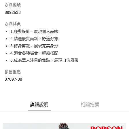
商品編號
Apple Pay
8992538
ATM付款
商品特色
1.經典設計，展現個人品味
運送方式
2.精選優質面料，舒適好穿
付款後全家取貨
3.修身剪裁，展現完美身形
每筆NT$60，滿NT$1,000(含以上)免運費
4.適合各種場合，輕鬆搭配
5.成為眾人注目的焦點，展現自信風采
付款後萊爾富取貨
每筆NT$60，滿NT$1,000(含以上)免運費
銷售重點
37097-88
付款後7-11取貨
每筆NT$60，滿NT$1,000(含以上)免運費
宅配
詳細說明
相關推薦
每筆NT$80，滿NT$1,500(含以上)免運費