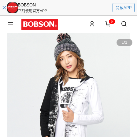
BOBSON
開啟APP
立刻使用官方APP
0
1
/
1