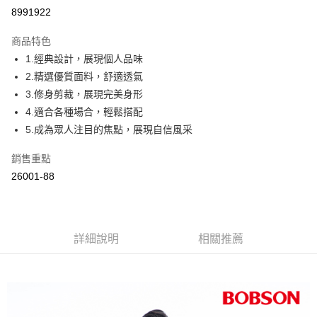
Apple Pay
8991922
ATM付款
商品特色
1.經典設計，展現個人品味
運送方式
2.精選優質面料，舒適透氣
付款後全家取貨
3.修身剪裁，展現完美身形
每筆NT$60，滿NT$1,000(含以上)免運費
4.適合各種場合，輕鬆搭配
5.成為眾人注目的焦點，展現自信風采
付款後萊爾富取貨
每筆NT$60，滿NT$1,000(含以上)免運費
銷售重點
26001-88
付款後7-11取貨
每筆NT$60，滿NT$1,000(含以上)免運費
宅配
詳細說明
相關推薦
每筆NT$80，滿NT$1,500(含以上)免運費