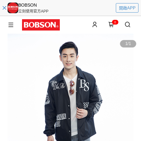
BOBSON
開啟APP
立刻使用官方APP
0
1
/
1