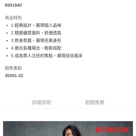
Apple Pay
8991840
ATM付款
商品特色
1.經典設計，展現個人品味
運送方式
2.精選優質面料，舒適透氣
付款後全家取貨
3.修身剪裁，展現完美身形
每筆NT$60，滿NT$1,000(含以上)免運費
4.適合各種場合，輕鬆搭配
5.成為眾人注目的焦點，展現自信風采
付款後萊爾富取貨
每筆NT$60，滿NT$1,000(含以上)免運費
銷售重點
35091-02
付款後7-11取貨
每筆NT$60，滿NT$1,000(含以上)免運費
宅配
詳細說明
相關推薦
每筆NT$80，滿NT$1,500(含以上)免運費