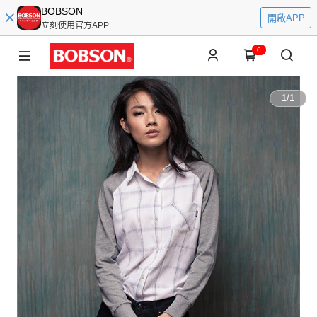
BOBSON
開啟APP
立刻使用官方APP
0
1
/
1