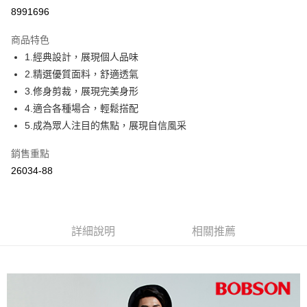
Apple Pay
8991696
ATM付款
商品特色
1.經典設計，展現個人品味
運送方式
2.精選優質面料，舒適透氣
付款後全家取貨
3.修身剪裁，展現完美身形
每筆NT$60，滿NT$1,000(含以上)免運費
4.適合各種場合，輕鬆搭配
5.成為眾人注目的焦點，展現自信風采
付款後萊爾富取貨
每筆NT$60，滿NT$1,000(含以上)免運費
銷售重點
26034-88
付款後7-11取貨
每筆NT$60，滿NT$1,000(含以上)免運費
宅配
詳細說明
相關推薦
每筆NT$80，滿NT$1,500(含以上)免運費