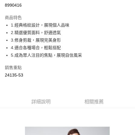
Apple Pay
8990416
ATM付款
商品特色
1.經典格紋設計，展現個人品味
運送方式
2.精選優質面料，舒適透氣
付款後全家取貨
3.修身剪裁，展現完美身形
每筆NT$60，滿NT$1,000(含以上)免運費
4.適合各種場合，輕鬆搭配
5.成為眾人注目的焦點，展現自信風采
付款後萊爾富取貨
每筆NT$60，滿NT$1,000(含以上)免運費
銷售重點
24135-53
付款後7-11取貨
每筆NT$60，滿NT$1,000(含以上)免運費
宅配
詳細說明
相關推薦
每筆NT$80，滿NT$1,500(含以上)免運費