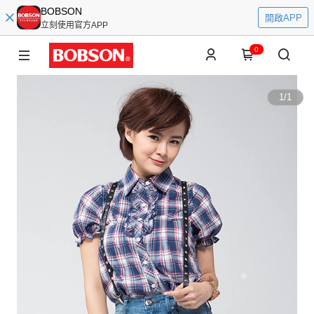
BOBSON
開啟APP
立刻使用官方APP
0
1
/
1