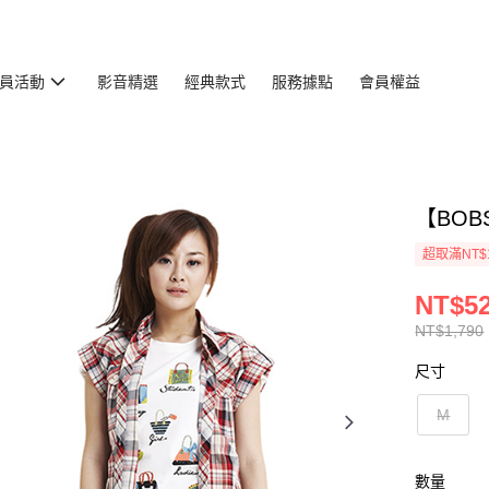
員活動
影音精選
經典款式
服務據點
會員權益
【BOB
超取滿NT$
NT$5
NT$1,790
尺寸
M
數量