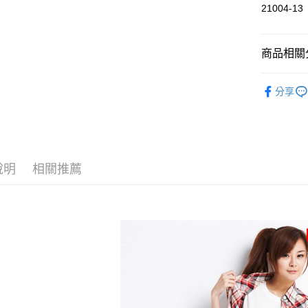
21004-13
付款後萊
每筆NT$6
商品相關分
付款後7-1
每筆NT$6
人氣商品
分享
宅配
女裝
上
每筆NT$8
全館滿300
爸氣有型↘
說明
相關推薦