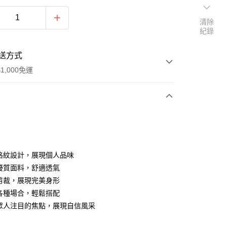
清除
紀錄
送方式
1,000免運
次付款
典格紋設計，展現個人品味
選優質面料，舒適透氣
身剪裁，展現完美身形
合各種場合，輕鬆搭配
家取貨
為眾人注目的焦點，展現自信風采
0，滿NT$1,000(含以上)免運費