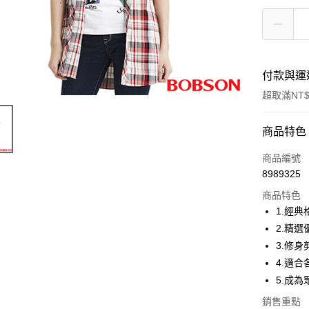
付款與運
超取滿NT$
付款方式
商品特色
信用卡一
商品編號
8989325
Apple Pay
商品特色
ATM付款
1.經
2.精
3.修
運送方式
4.適
付款後全
5.成
每筆NT$6
銷售重點