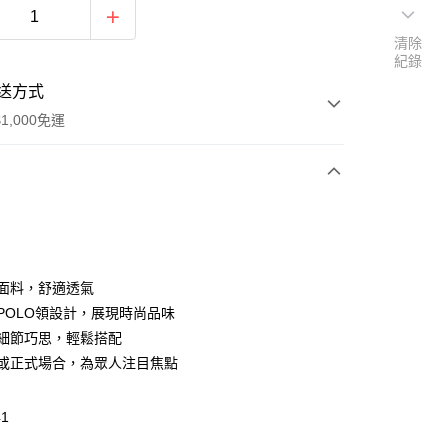
清除
紀錄
送方式
1,000免運
次付款
質面料，舒適透氣
典POLO領設計，展現時尚品味
設計細節巧思，輕鬆搭配
休閒或正式場合，為眾人注目焦點
家取貨
0，滿NT$1,000(含以上)免運費
41