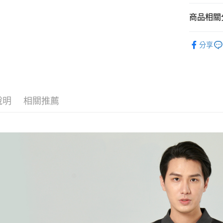
付款後萊
每筆NT$6
商品相關分
付款後7-1
人氣商品
分享
每筆NT$6
POLO衫
宅配
男裝
上
每筆NT$8
全館滿300
說明
相關推薦