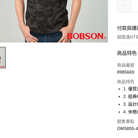
付款與運
超取滿NT$
付款方式
商品特色
信用卡一
商品編號
8985669
Apple Pay
商品特色
ATM付款
1. 優
2. 經
3. 
運送方式
4. 
付款後全
銷售重點
每筆NT$6
OMS005-