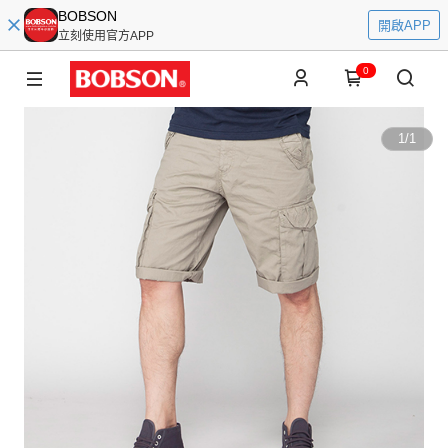
BOBSON
開啟APP
立刻使用官方APP
0
1
/
1