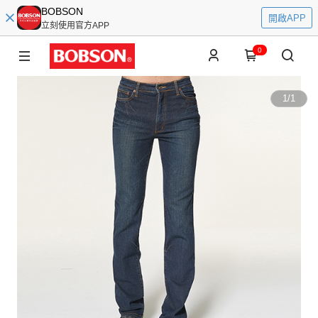
BOBSON
開啟APP
立刻使用官方APP
0
1
/
1