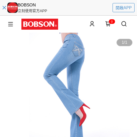
BOBSON
開啟APP
立刻使用官方APP
0
1
/
1