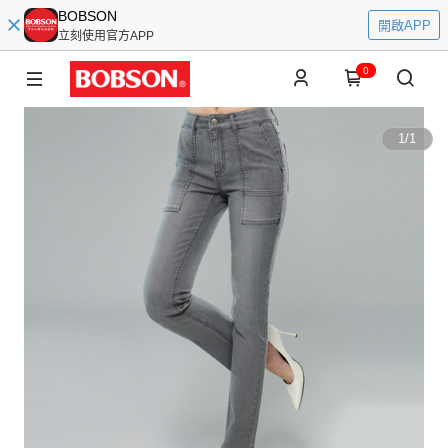
BOBSON
開啟APP
立刻使用官方APP
0
1
/
1