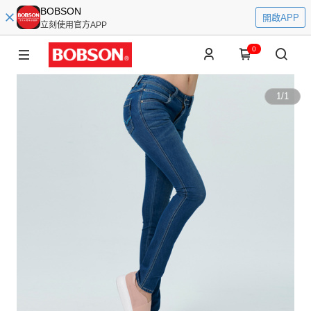
BOBSON
開啟APP
立刻使用官方APP
0
1
/
1