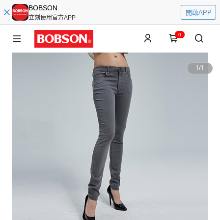
BOBSON
開啟APP
立刻使用官方APP
0
1
/
1