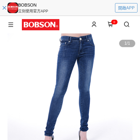
BOBSON
開啟APP
立刻使用官方APP
0
1
/
1