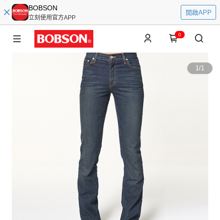
BOBSON
開啟APP
立刻使用官方APP
0
1
/
1