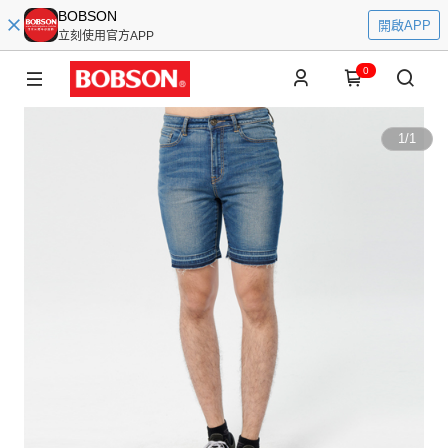
BOBSON
開啟APP
立刻使用官方APP
0
1
/
1