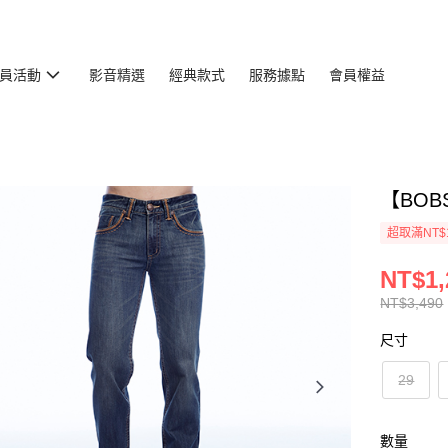
員活動
影音精選
經典款式
服務據點
會員權益
【BOB
超取滿NT$
NT$1,
NT$3,490
尺寸
29
數量