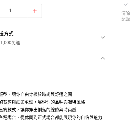
清除
紀錄
送方式
1,000免運
次付款
舒適版型，讓你自由穿梭於時尚與舒適之間
精緻的裁剪與細節處理，展現你的品味與獨特風格
經典直筒款式，讓你穿出俐落的線條與時尚感
適合各種場合，從休閒到正式場合都能展現你的自信與魅力
家取貨
0，滿NT$1,000(含以上)免運費