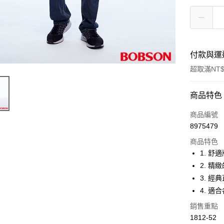
付款與運
超取滿NT$
付款方式
商品特色
信用卡一
商品編號
8975479
Apple Pay
商品特色
ATM付款
1. 
2. 
3. 
運送方式
4. 
付款後全
銷售重點
每筆NT$6
1812-52