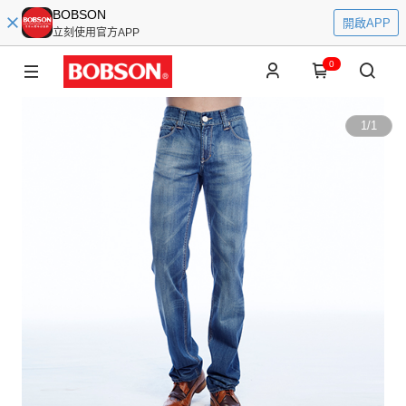
BOBSON
開啟APP
立刻使用官方APP
0
1
/
1