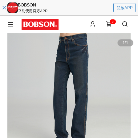
BOBSON
開啟APP
立刻使用官方APP
0
1
/
1