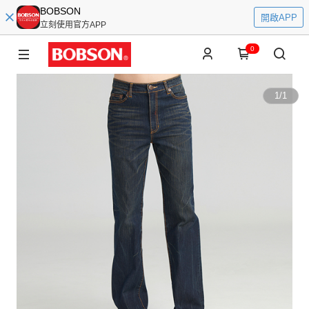
BOBSON
開啟APP
立刻使用官方APP
0
1
/
1