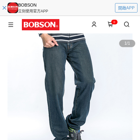
BOBSON
開啟APP
立刻使用官方APP
0
1
/
1