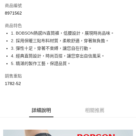
商品編號
Apple Pay
8971562
ATM付款
商品特色
1. BOBSON熱感IN直筒褲，低腰設計，展現時尚品味。
運送方式
2. 採用保暖三貼布料材質，柔軟舒適，穿著無負擔。
付款後全家取貨
3. 彈性十足，穿著不束縛，讓您自在行動。
每筆NT$60，滿NT$1,000(含以上)免運費
4. 經典直筒設計，時尚百搭，讓您穿出自信風采。
5. 精湛的製作工藝，保證品質。
付款後萊爾富取貨
每筆NT$60，滿NT$1,000(含以上)免運費
銷售重點
1782-52
付款後7-11取貨
每筆NT$60，滿NT$1,000(含以上)免運費
宅配
詳細說明
相關推薦
每筆NT$80，滿NT$1,500(含以上)免運費