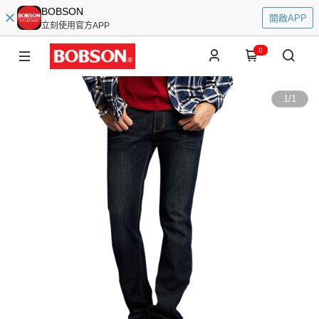
BOBSON
開啟APP
立刻使用官方APP
0
1
/
1