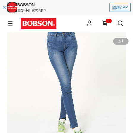
BOBSON
開啟APP
立刻使用官方APP
0
1
/
1