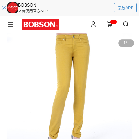
BOBSON
開啟APP
立刻使用官方APP
0
1
/
1