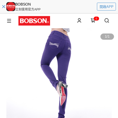
BOBSON
開啟APP
立刻使用官方APP
0
1
/
1