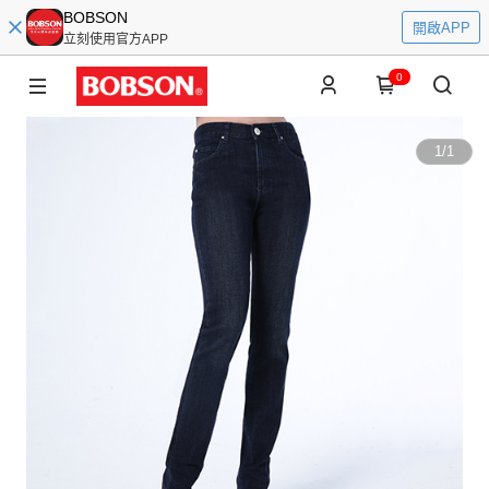
BOBSON
開啟APP
立刻使用官方APP
0
1
/
1