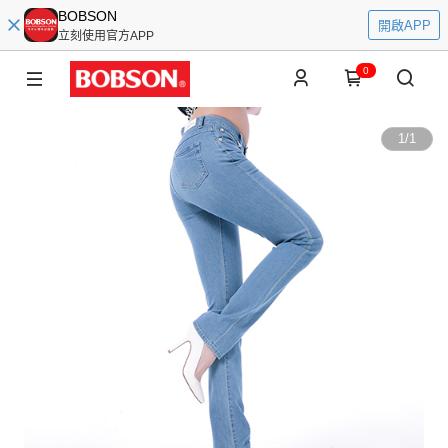
BOBSON
開啟APP
立刻使用官方APP
0
1
/
1