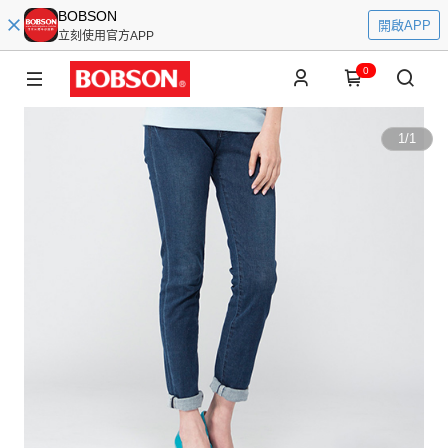
BOBSON
開啟APP
立刻使用官方APP
0
1
/
1