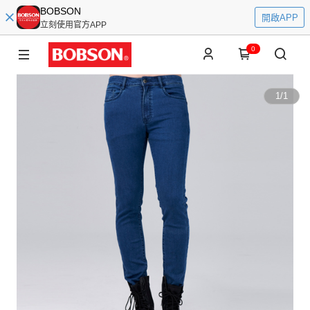
BOBSON
開啟APP
立刻使用官方APP
0
1
/
1