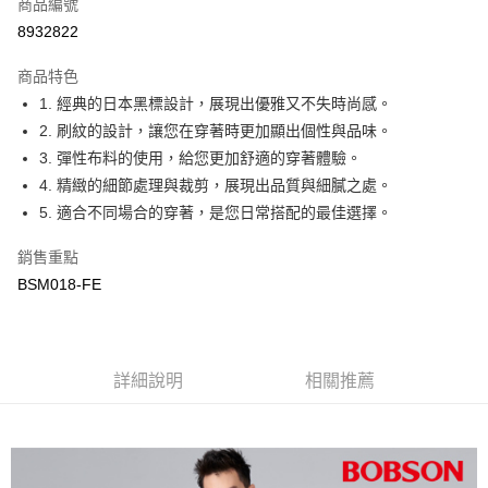
商品編號
Apple Pay
8932822
ATM付款
商品特色
1. 經典的日本黑標設計，展現出優雅又不失時尚感。
運送方式
2. 刷紋的設計，讓您在穿著時更加顯出個性與品味。
付款後全家取貨
3. 彈性布料的使用，給您更加舒適的穿著體驗。
每筆NT$60，滿NT$1,000(含以上)免運費
4. 精緻的細節處理與裁剪，展現出品質與細膩之處。
5. 適合不同場合的穿著，是您日常搭配的最佳選擇。
付款後萊爾富取貨
每筆NT$60，滿NT$1,000(含以上)免運費
銷售重點
BSM018-FE
付款後7-11取貨
每筆NT$60，滿NT$1,000(含以上)免運費
宅配
詳細說明
相關推薦
每筆NT$80，滿NT$1,500(含以上)免運費