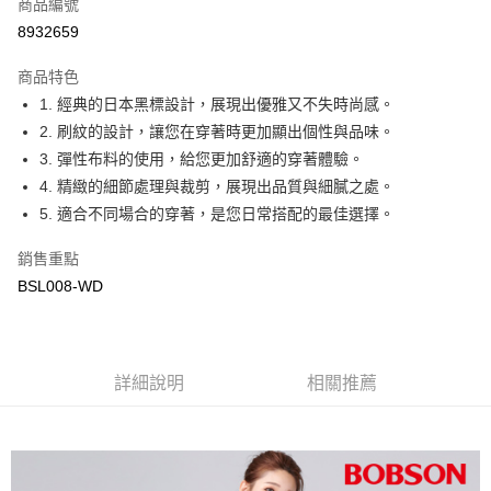
商品編號
Apple Pay
8932659
ATM付款
商品特色
1. 經典的日本黑標設計，展現出優雅又不失時尚感。
運送方式
2. 刷紋的設計，讓您在穿著時更加顯出個性與品味。
付款後全家取貨
3. 彈性布料的使用，給您更加舒適的穿著體驗。
每筆NT$60，滿NT$1,000(含以上)免運費
4. 精緻的細節處理與裁剪，展現出品質與細膩之處。
5. 適合不同場合的穿著，是您日常搭配的最佳選擇。
付款後萊爾富取貨
每筆NT$60，滿NT$1,000(含以上)免運費
銷售重點
BSL008-WD
付款後7-11取貨
每筆NT$60，滿NT$1,000(含以上)免運費
宅配
詳細說明
相關推薦
每筆NT$80，滿NT$1,500(含以上)免運費