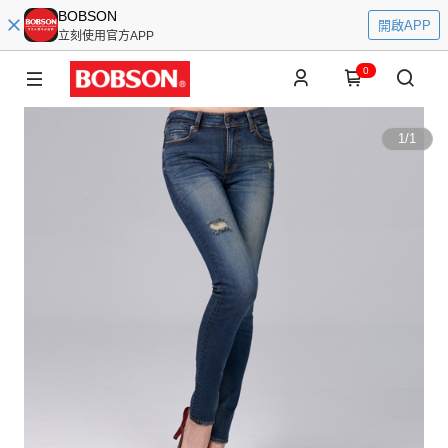
BOBSON
開啟APP
立刻使用官方APP
0
1
/
1