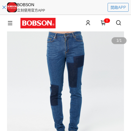
BOBSON
開啟APP
立刻使用官方APP
0
1
/
1