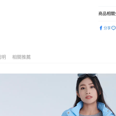
國泰世
聯邦商
Google Pa
上海商
匯豐（
臺灣中
元大商
兆豐國
聯邦商
匯豐（
ATM付款
玉山商
台中商
商品相關分
元大商
聯邦商
台新國
華泰商
玉山商
元大商
台灣樂
外套
遠東國
台新國
玉山商
分享
運送方式
永豐商
台灣樂
全館滿300
台新國
星展（
付款後全
台灣樂
中國信
每筆NT$6
付款後萊
說明
相關推薦
每筆NT$6
付款後7-1
每筆NT$6
宅配
每筆NT$8