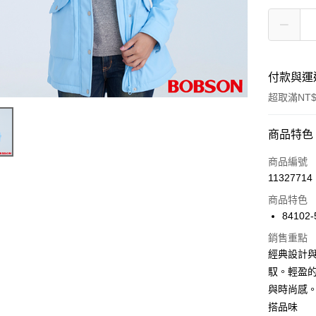
付款與運
超取滿NT$
付款方式
商品特色
信用卡一
商品編號
11327714
信用卡分
商品特色
3 期 
84102-
6 期 
合作金
銷售重點
華南商
12 期
合作金
經典設計
上海商
華南商
24 期
馭。輕盈
合作金
國泰世
上海商
華南商
與時尚感
臺灣中
合作金
Apple Pay
國泰世
上海商
匯豐（
搭品味
華南商
臺灣中