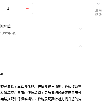
清除
紀錄
送方式
1,000免運
次付款
期付款
0 利率 每期
NT$866
21家銀行
58
0 利率 每期
NT$433
21家銀行
庫商業銀行
第一商業銀行
業銀行
彰化商業銀行
 0 利率 每期
NT$216
21家銀行
庫商業銀行
第一商業銀行
與現代風格，無論是休閒出行還是都市通勤，皆能輕鬆駕
業儲蓄銀行
台北富邦商業銀行
業銀行
彰化商業銀行
 0 利率 每期
NT$108
20家銀行
的材質讓您在寒風中保持舒適，同時連帽設計更添實用性
庫商業銀行
第一商業銀行
華商業銀行
兆豐國際商業銀行
業儲蓄銀行
台北富邦商業銀行
業銀行
彰化商業銀行
。無論搭配牛仔褲或裙裝，皆能展現獨特魅力提升您的穿
小企業銀行
台中商業銀行
庫商業銀行
第一商業銀行
華商業銀行
兆豐國際商業銀行
業儲蓄銀行
台北富邦商業銀行
台灣）商業銀行
華泰商業銀行
業銀行
彰化商業銀行
小企業銀行
台中商業銀行