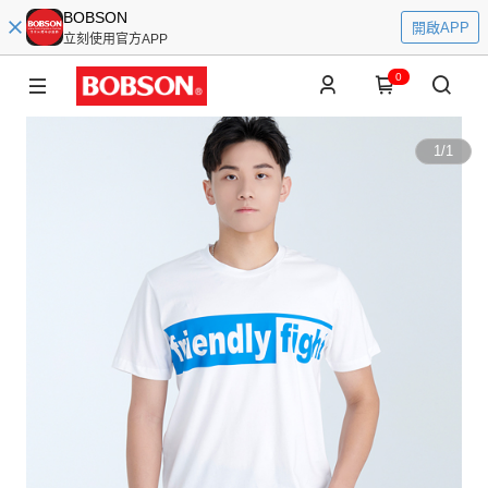
BOBSON
開啟APP
立刻使用官方APP
0
1
/
1