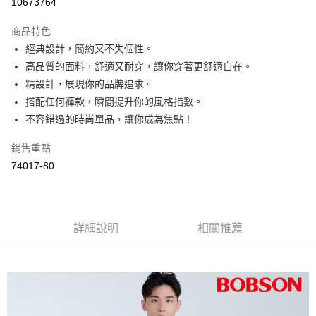
10673764
ATM付款
商品特色
經典設計，簡約又不失個性。
運送方式
高品質的面料，舒適又耐穿，讓你穿著更舒適自在。
付款後全家取貨
精設計，展現你的品牌追求。
每筆NT$60，滿NT$1,000(含以上)免運費
搭配任何褲款，瞬間提升你的風格指數。
不容錯過的時尚單品，讓你成為焦點！
付款後萊爾富取貨
每筆NT$60，滿NT$1,000(含以上)免運費
銷售重點
74017-80
付款後7-11取貨
每筆NT$60，滿NT$1,000(含以上)免運費
宅配
詳細說明
相關推薦
每筆NT$80，滿NT$1,500(含以上)免運費