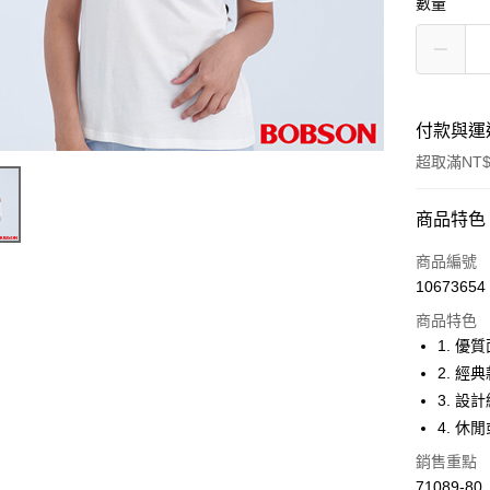
數量
付款與運
超取滿NT$
付款方式
商品特色
信用卡一
商品編號
10673654
Apple Pay
商品特色
ATM付款
1. 優
2. 
3. 
運送方式
4. 
付款後全
銷售重點
每筆NT$6
71089-80