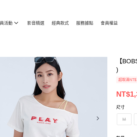
員活動
影音精選
經典款式
服務據點
會員權益
【BOB
)
超取滿NT$
NT$1,
尺寸
M