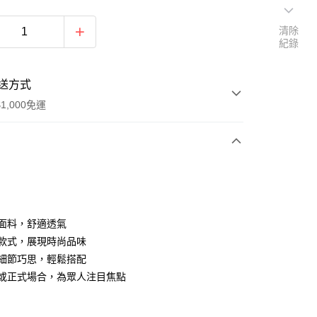
清除
紀錄
送方式
1,000免運
次付款
質面料，舒適透氣
經典款式，展現時尚品味
設計細節巧思，輕鬆搭配
休閒或正式場合，為眾人注目焦點
家取貨
0，滿NT$1,000(含以上)免運費