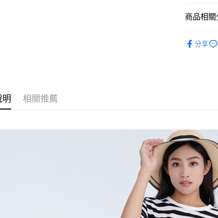
付款後萊
每筆NT$6
商品相關分
付款後7-1
人氣商品
分享
每筆NT$6
女裝
上
宅配
全館滿300
每筆NT$8
說明
相關推薦