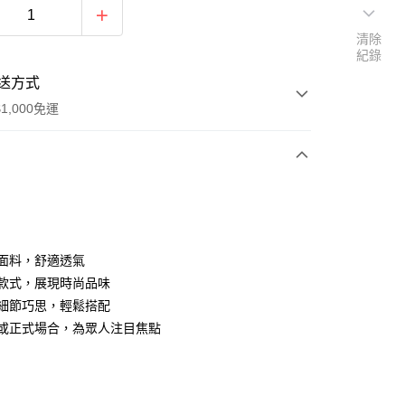
清除
紀錄
送方式
1,000免運
次付款
質面料，舒適透氣
經典款式，展現時尚品味
設計細節巧思，輕鬆搭配
休閒或正式場合，為眾人注目焦點
家取貨
0，滿NT$1,000(含以上)免運費