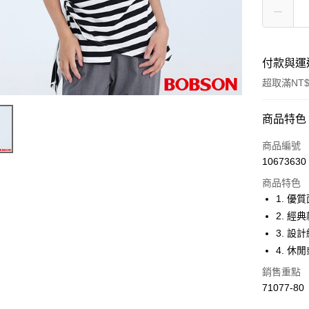
付款與運
超取滿NT$
付款方式
商品特色
信用卡一
商品編號
10673630
Apple Pay
商品特色
ATM付款
1. 優
2. 
3. 
運送方式
4. 
付款後全
銷售重點
每筆NT$6
71077-80