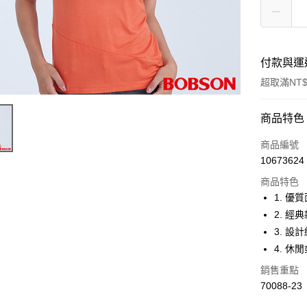
付款與運
超取滿NT$
付款方式
商品特色
信用卡一
商品編號
10673624
Apple Pay
商品特色
ATM付款
1. 優
2. 
3. 
運送方式
4. 
付款後全
銷售重點
每筆NT$6
70088-23