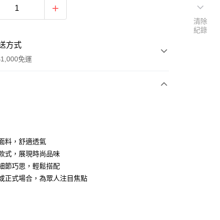
清除
紀錄
送方式
1,000免運
次付款
質面料，舒適透氣
經典款式，展現時尚品味
設計細節巧思，輕鬆搭配
休閒或正式場合，為眾人注目焦點
家取貨
0，滿NT$1,000(含以上)免運費