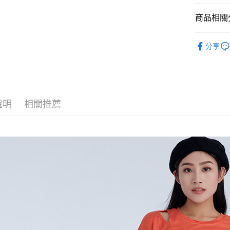
付款後萊
每筆NT$6
商品相關分
付款後7-1
人氣商品
分享
每筆NT$6
女裝
上
宅配
全館滿300
每筆NT$8
說明
相關推薦