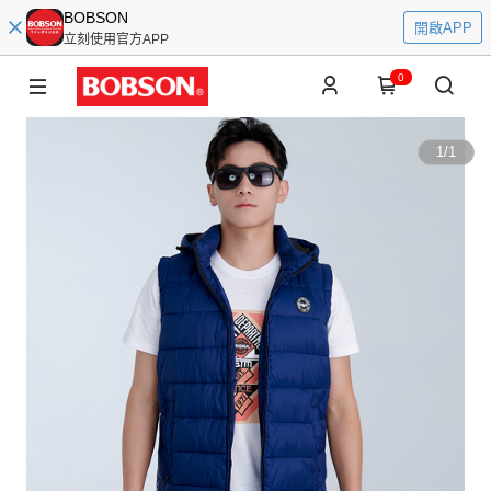
BOBSON
開啟APP
立刻使用官方APP
0
1
/
1