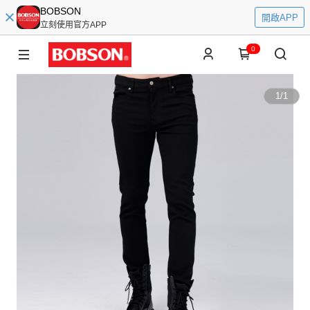
BOBSON
開啟APP
立刻使用官方APP
0
1
/
1