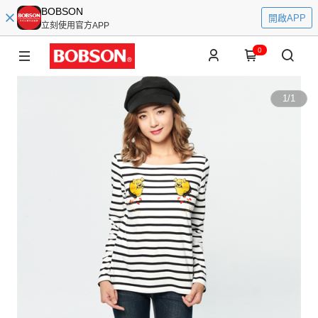
BOBSON
開啟APP
立刻使用官方APP
0
1
/
1