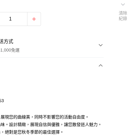
清除
紀錄
送方式
1,000免運
次付款
期付款
0 利率 每期
NT$381
21家銀行
53
0 利率 每期
NT$190
21家銀行
庫商業銀行
第一商業銀行
業銀行
彰化商業銀行
 0 利率 每期
NT$95
21家銀行
庫商業銀行
第一商業銀行
，展現您的曲線美，同時不影響您的活動自由度。
業儲蓄銀行
台北富邦商業銀行
業銀行
彰化商業銀行
 0 利率 每期
NT$47
20家銀行
品味。設計精緻，展現自信與優雅，讓您散發迷人魅力。
庫商業銀行
第一商業銀行
華商業銀行
兆豐國際商業銀行
業儲蓄銀行
台北富邦商業銀行
業銀行
彰化商業銀行
尚，絕對是您秋冬季節的最佳選擇。
小企業銀行
台中商業銀行
庫商業銀行
第一商業銀行
華商業銀行
兆豐國際商業銀行