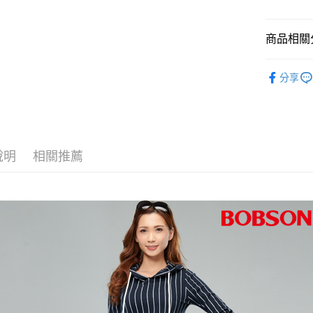
Apple Pay
上海商
匯豐（
華南商
臺灣中
國泰世
聯邦商
Google Pa
上海商
匯豐（
臺灣中
商品相關分
元大商
兆豐國
聯邦商
匯豐（
ATM付款
玉山商
台中商
元大商
聯邦商
女裝
上
台新國
華泰商
玉山商
分享
元大商
台灣樂
遠東國
台新國
人氣商品
玉山商
運送方式
永豐商
台灣樂
台新國
全館滿300
星展（
付款後全
台灣樂
中國信
每筆NT$6
說明
相關推薦
付款後萊
每筆NT$6
付款後7-1
每筆NT$6
宅配
每筆NT$8