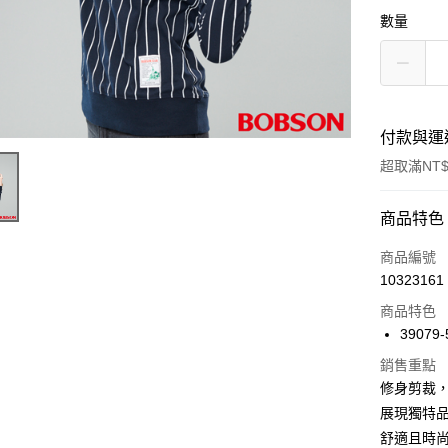
數量
付款與運
超取滿NT$
付款方式
商品特色
信用卡一
商品編號
10323161
信用卡分
商品特色
3 期 
39079-
6 期 
合作金
銷售重點
華南商
12 期
合作金
修身剪裁
上海商
華南商
24 期
展現獨特
合作金
國泰世
上海商
華南商
舒適且時
臺灣中
合作金
國泰世