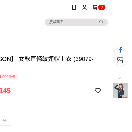
0
SON】 女款直條紋連帽上衣 (39079-
1,000免運
145
M