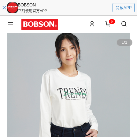
BOBSON
開啟APP
立刻使用官方APP
0
1
/
1