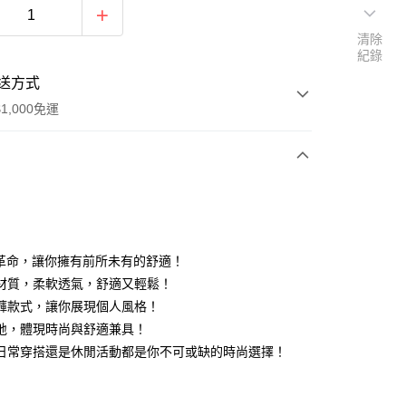
清除
紀錄
送方式
1,000免運
次付款
期付款
0 利率 每期
NT$1,296
21家銀行
控革命，讓你擁有前所未有的舒適！
0 利率 每期
NT$648
21家銀行
庫商業銀行
第一商業銀行
材質，柔軟透氣，舒適又輕鬆！
業銀行
彰化商業銀行
 0 利率 每期
NT$324
21家銀行
褲款式，讓你展現個人風格！
庫商業銀行
第一商業銀行
業儲蓄銀行
台北富邦商業銀行
業銀行
彰化商業銀行
地，體現時尚與舒適兼具！
 0 利率 每期
NT$162
20家銀行
庫商業銀行
第一商業銀行
華商業銀行
兆豐國際商業銀行
業儲蓄銀行
台北富邦商業銀行
日常穿搭還是休閒活動都是你不可或缺的時尚選擇！
業銀行
彰化商業銀行
小企業銀行
台中商業銀行
庫商業銀行
第一商業銀行
華商業銀行
兆豐國際商業銀行
業儲蓄銀行
台北富邦商業銀行
台灣）商業銀行
華泰商業銀行
業銀行
彰化商業銀行
小企業銀行
台中商業銀行
華商業銀行
兆豐國際商業銀行
業銀行
遠東國際商業銀行
y
業儲蓄銀行
台北富邦商業銀行
台灣）商業銀行
華泰商業銀行