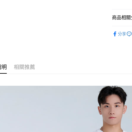
臺灣中
元大商
兆豐國
聯邦商
匯豐（
ATM付款
玉山商
台中商
元大商
聯邦商
台新國
華泰商
商品相關分
玉山商
元大商
台灣樂
遠東國
台新國
玉山商
運送方式
永豐商
人氣商品
台灣樂
台新國
分享
星展（
付款後全
台灣樂
AI體控革
中國信
每筆NT$6
工作褲吊
付款後萊
全館滿300
每筆NT$6
說明
相關推薦
付款後7-1
每筆NT$6
宅配
每筆NT$8