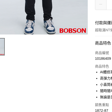
付款與運
超取滿NT$
付款方式
商品特色
信用卡一
商品編號
10186409
信用卡分
商品特色
3 期 
AI體
6 期 
合作金
高彈力
華南商
12 期
小直筒
合作金
上海商
華南商
隨時隨
24 期
合作金
國泰世
上海商
無論是
華南商
臺灣中
合作金
Apple Pay
國泰世
上海商
匯豐（
華南商
銷售重點
臺灣中
國泰世
聯邦商
Google Pa
上海商
1872-87
匯豐（